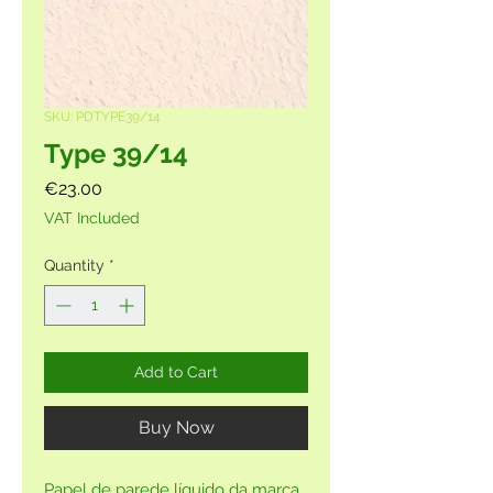
SKU: PDTYPE39/14
Type 39/14
Price
€23.00
VAT Included
Quantity
*
Add to Cart
Buy Now
Papel de parede líquido da marca