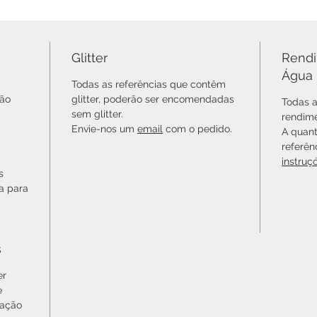
Glitter
Rendi
Água
Todas as referências que contêm
não
glitter, poderão ser encomendadas
Todas a
sem glitter.
rendime
Envie-nos um
email
com o pedido.
A quant
referên
instruç
s
ta para
s
er
e
cação