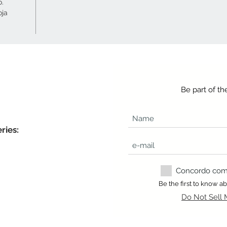
o.
oja
Be part of t
ries:
Concordo com a
Be the first to know 
Do Not Sell 