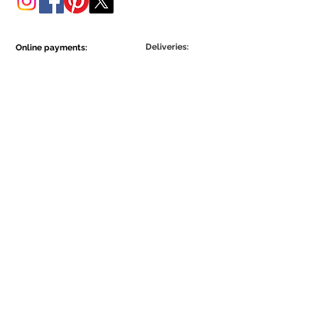
Deliveries:
Online payments:
Show More
Show More
Be part of the Ecowall community.
Assine Já
Concordo com a Política de