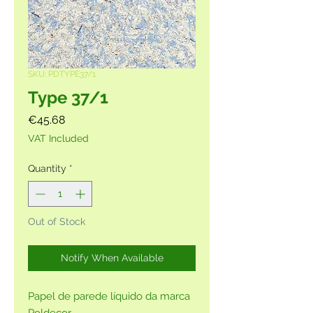
SKU: PDTYPE37/1
Type 37/1
Price
€45.68
VAT Included
Quantity
*
Out of Stock
Notify When Available
Papel de parede líquido da marca