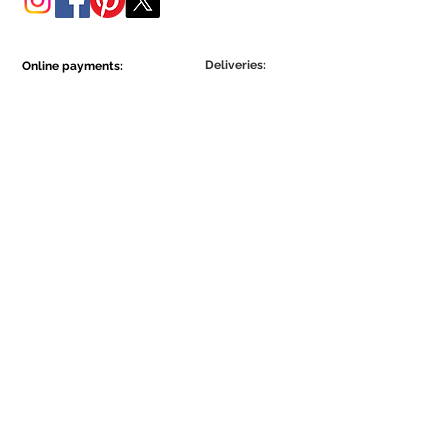
Deliveries:
Online payments:
Show More
Show More
Be part of the Ecowall community.
Assine Já
Concordo com a Política de