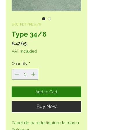
SKU: PDTYPE34/6
Type 34/6
Price
€42.65
VAT Included
Quantity
*
Add to Cart
Buy Now
Papel de parede líquido da marca
Poldecor.