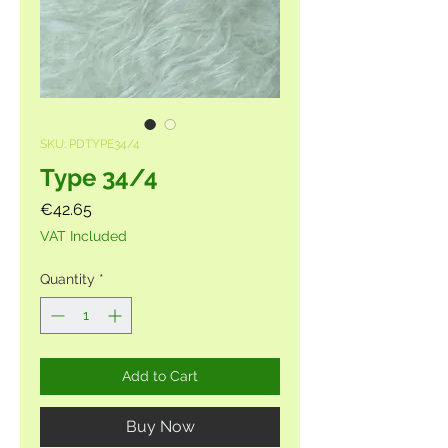
SKU: PDTYPE34/4
Type 34/4
Price
€42.65
VAT Included
Quantity
*
Add to Cart
Buy Now