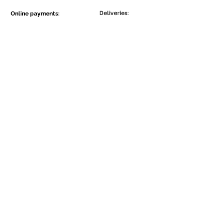
Deliveries:
Online payments:
Show More
Show More
Be part of the Ecowall community.
Assine Já
Concordo com a Política de
Privacidade.
Be the first to know about our news and