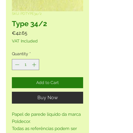
SKU: PDTYPE34/2
Type 34/2
Price
€42.65
VAT Included
Quantity
*
Add to Cart
Buy Now
Papel de parede líquido da marca
Poldecor.
Todas as referências podem ser