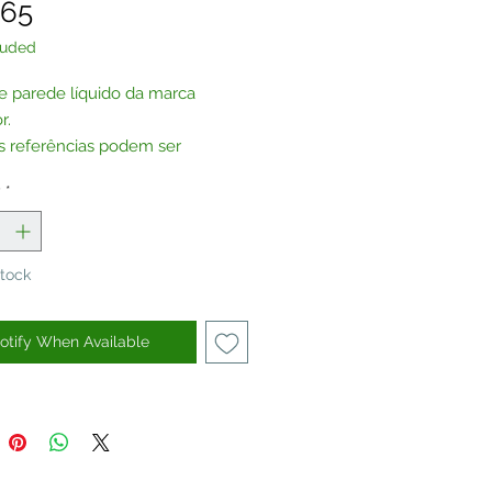
Price
.65
luded
e parede líquido da marca
r.
s referências podem ser
das sem glitter, por encomenda.
y
*
te-nos
.
Stock
otify When Available