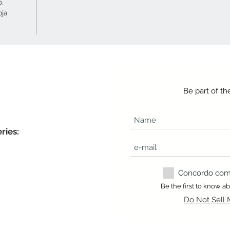
o.
oja
Be part of t
ries:
Concordo com a
Be the first to know 
Do Not Sell 