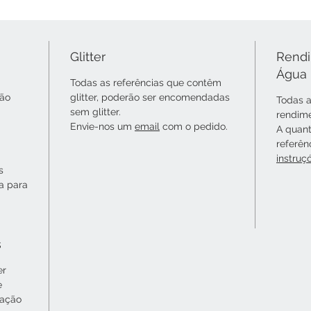
Glitter
Rendi
Água
Todas as referências que contêm
não
glitter, poderão ser encomendadas
Todas a
sem glitter.
rendime
Envie-nos um
email
com o pedido.
A quant
referên
instruç
s
ta para
s
er
e
cação