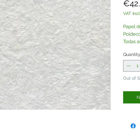
€42
VAT Inc
Papel d
Poldeco
Todas a
adquiri
Quantit
Contac
Out of 
N