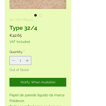
SKU: PDTYPE32/4
Type 32/4
Price
€42.65
VAT Included
Quantity
*
Out of Stock
Notify When Available
Papel de parede líquido da marca
Poldecor.