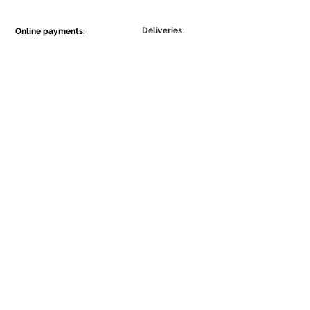
Deliveries:
Online payments:
Show More
Show More
Be part of the Ecowall community.
Assine Já
Concordo com a Política de
Privacidade.