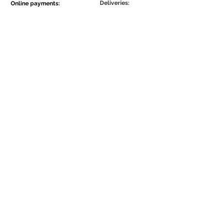
Deliveries:
Online payments:
Show More
Show More
Be part of the Ecowall community.
Assine Já
Concordo com a Política de
Privacidade.
Be the first to know about our news and
promotions.