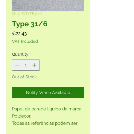
SKU: PDTYPE31/6
Type 31/6
Price
€22.43
VAT Included
Quantity
*
Out of Stock
Notify When Available
Papel de parede líquido da marca
Poldecor.
Todas as referências podem ser
adquiridas sem glitter, por