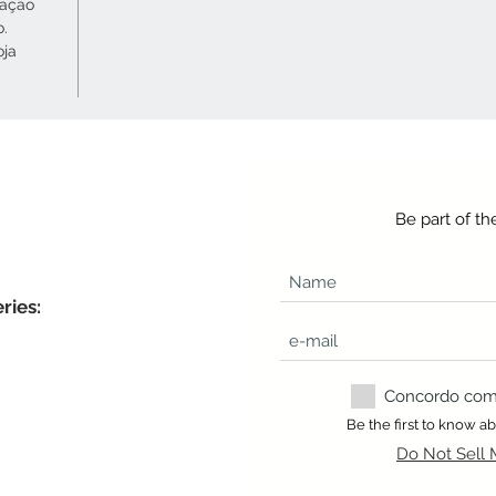
cação
o.
oja
Be part of t
ries:
Concordo com a
Be the first to know 
Do Not Sell 