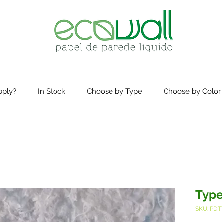
pply?
In Stock
Choose by Type
Choose by Color
Type
SKU: PDT