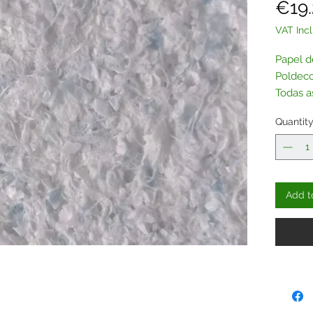
€19
VAT Inc
Papel d
Poldeco
Todas a
adquiri
Quantit
Contac
Add t