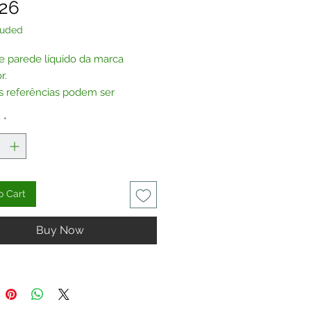
Price
.26
luded
e parede líquido da marca
r.
s referências podem ser
das sem glitter, por encomenda.
y
*
te-nos
.
o Cart
Buy Now