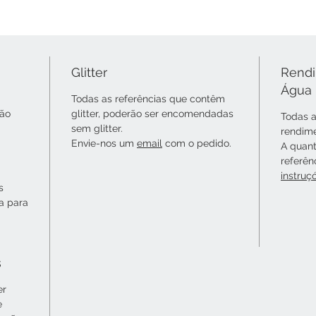
Glitter
Rendi
Água
Todas as referências que contêm
não
glitter, poderão ser encomendadas
Todas a
sem glitter.
rendime
Envie-nos um
email
com o pedido.
A quant
referên
instruç
s
ta para
s
er
e