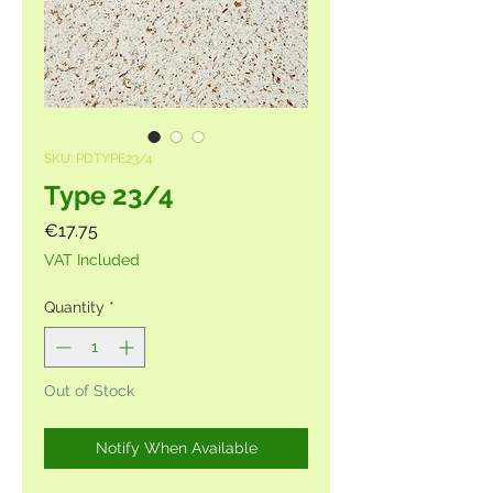
SKU: PDTYPE23/4
Type 23/4
Price
€17.75
VAT Included
Quantity
*
Out of Stock
Notify When Available