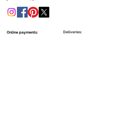
Poderá adquiri-lo também
nesta loja online.
Deliveries:
Online payments:
Show More
Show More
Be part of the Ecowall community.
Assine Já