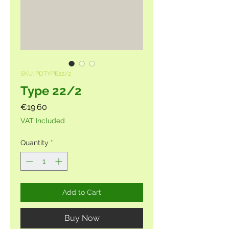
SKU: PDTYPE22/2
Type 22/2
Price
€19.60
VAT Included
Quantity
*
Add to Cart
Buy Now