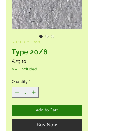
SKU: PDTYPE20/6
Type 20/6
Price
€29.10
VAT Included
Quantity
*
Add to Cart
Buy Now