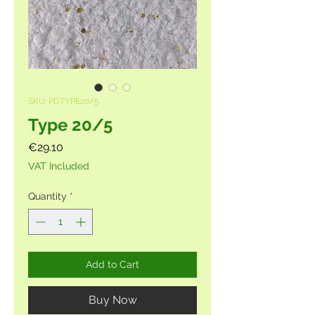
SKU: PDTYPE20/5
Type 20/5
Price
€29.10
VAT Included
Quantity
*
Add to Cart
Buy Now