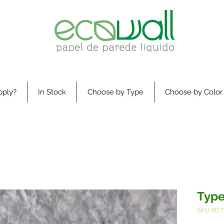
pply?
In Stock
Choose by Type
Choose by Color
Type
SKU: PDT