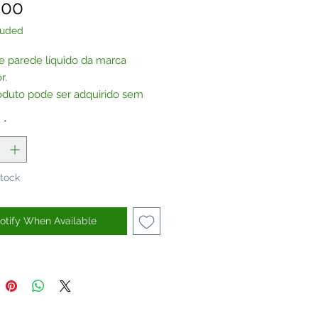
Price
.00
luded
e parede líquido da marca
r.
oduto pode ser adquirido sem
, por encomenda.
y
*
te-nos
.
Stock
otify When Available