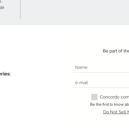
o.
oja
Be part of t
ries:
Concordo com a
Be the first to know 
Do Not Sell 