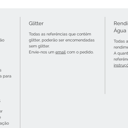
Glitter
Rendi
Água
Todas as referências que contêm
não
glitter, poderão ser encomendadas
Todas a
sem glitter.
rendime
Envie-nos um
email
com o pedido.
A quant
referên
instruç
s
ta para
s
er
e
cação