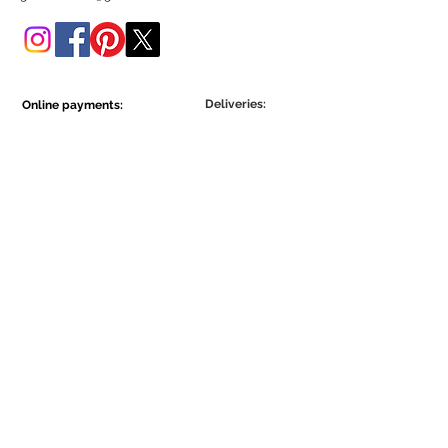
Poderá adquiri-lo também
nesta loja online.
Deliveries:
Online payments:
Show More
Show More
Be part of the Ecowall community.
Assine Já