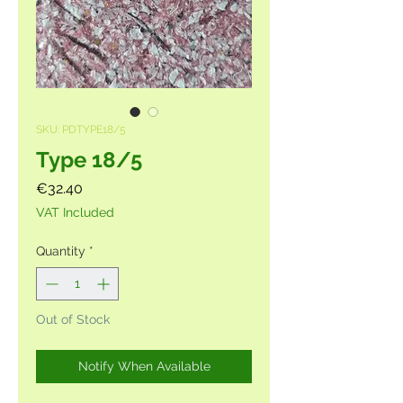
SKU: PDTYPE18/5
Type 18/5
Price
€32.40
VAT Included
Quantity
*
Out of Stock
Notify When Available