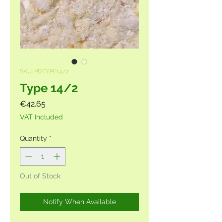
SKU: PDTYPE14/2
Type 14/2
Price
€42.65
VAT Included
Quantity
*
Out of Stock
Notify When Available