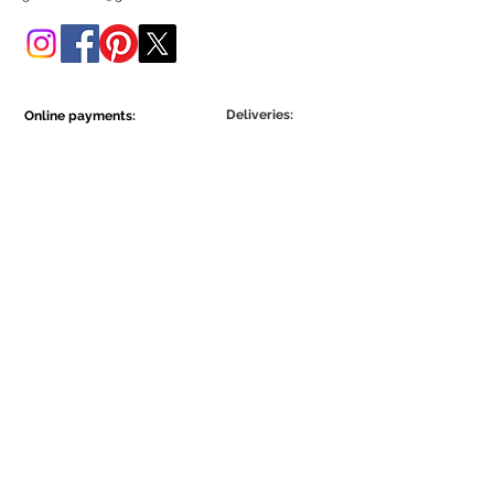
Poderá adquiri-lo também
nesta loja online.
Deliveries:
Online payments:
Show More
Show More
Be part of the Ecowall community.
Assine Já