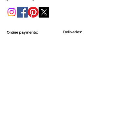
Poderá adquiri-lo também
nesta loja online.
Deliveries:
Online payments:
Show More
Show More
Be part of the Ecowall community.
Assine Já