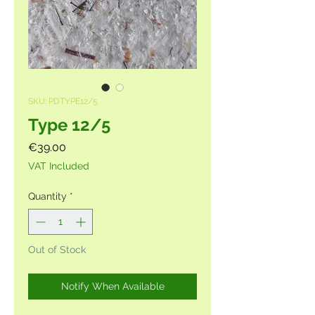
SKU: PDTYPE12/5
Type 12/5
Price
€39.00
VAT Included
Quantity
*
Out of Stock
Notify When Available