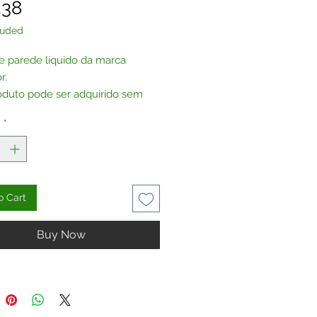
Price
.38
luded
e parede líquido da marca
r.
oduto pode ser adquirido sem
, por encomenda.
y
*
te-nos
.
o Cart
Buy Now