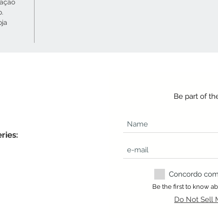
cação
o.
oja
Be part of t
ries:
Concordo com a
Be the first to know 
Do Not Sell 