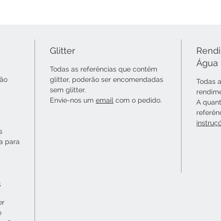
Glitter
Rendi
Água
Todas as referências que contêm
não
glitter, poderão ser encomendadas
Todas a
sem glitter.
rendime
Envie-nos um
email
com o pedido.
A quant
referên
instruç
s
ta para
s
er
e