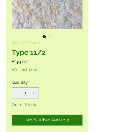
SKU: PDTYPE11/2
Type 11/2
Price
€39.00
VAT Included
Quantity
*
Out of Stock
Notify When Available