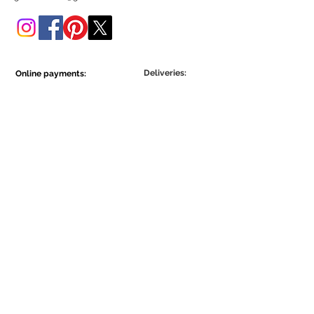
Poderá adquiri-lo também
nesta loja online.
Deliveries:
Online payments:
Show More
Show More
Be part of the Ecowall community.
Assine Já