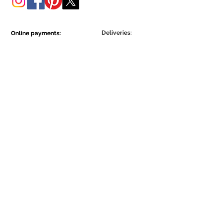
Deliveries:
Online payments:
Show More
Show More
Be part of the Ecowall community.
Assine Já
Concordo com a Política de