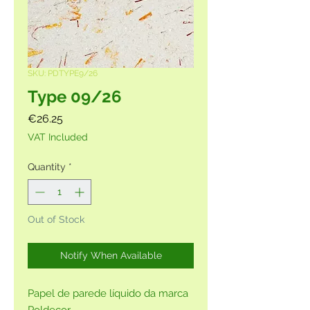
SKU: PDTYPE9/26
Type 09/26
Price
€26.25
VAT Included
Quantity
*
Out of Stock
Notify When Available
Papel de parede líquido da marca