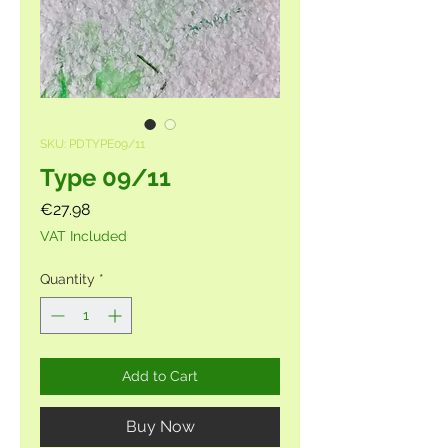
SKU: PDTYPE09/11
Type 09/11
Price
€27.98
VAT Included
Quantity
*
Add to Cart
Buy Now