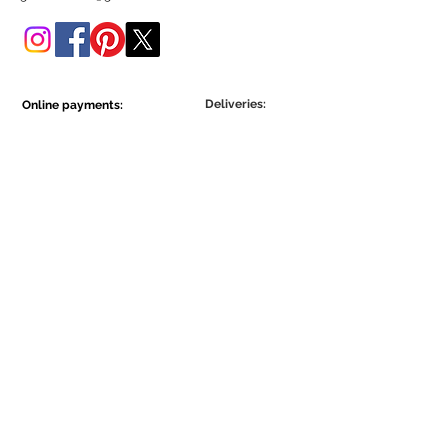
Poderá adquiri-lo também
nesta loja online.
Deliveries:
Online payments:
Show More
Show More
Be part of the Ecowall community.
Assine Já