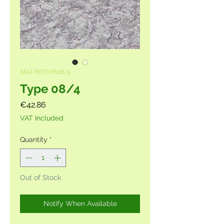
SKU: PDTYPE08/4
Type 08/4
Price
€42.86
VAT Included
Quantity
*
Out of Stock
Notify When Available