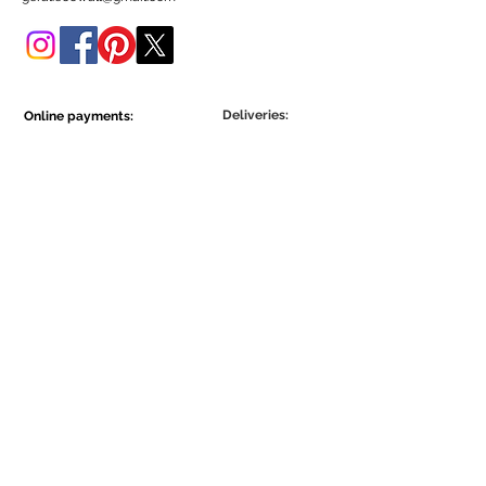
Poderá adquiri-lo também
nesta loja online.
Deliveries:
Online payments:
Show More
Show More
Be part of the Ecowall community.
Assine Já