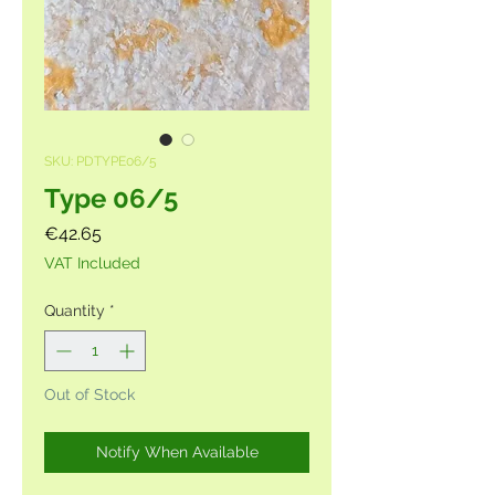
SKU: PDTYPE06/5
Type 06/5
Price
€42.65
VAT Included
Quantity
*
Out of Stock
Notify When Available