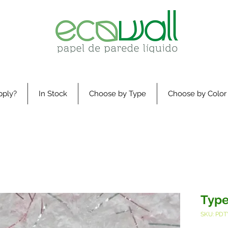
pply?
In Stock
Choose by Type
Choose by Color
Type
SKU: PDT