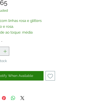
Price
.65
luded
com linhas rosa e glitters
o e rosa.
de ao toque: média
e parede líquido da marca
y
*
r.
oduto pode ser adquirido sem
, por encomenda.
Stock
e-nos.
otify When Available