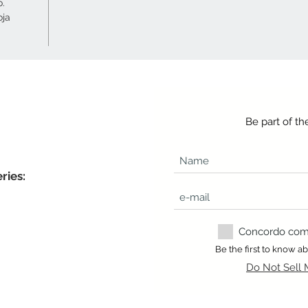
o.
oja
Be part of t
ries:
Concordo com a
Be the first to know 
Do Not Sell 