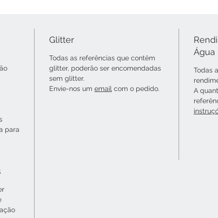
Glitter
Rendi
Água
Todas as referências que contêm
não
glitter, poderão ser encomendadas
Todas a
sem glitter.
rendime
Envie-nos um
email
com o pedido.
A quant
referên
instruç
s
ta para
s
er
e
cação