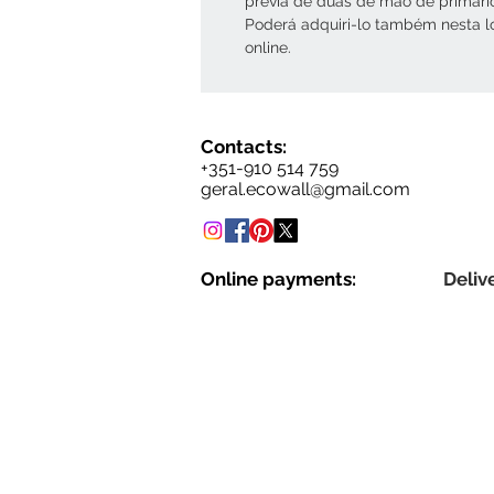
prévia de duas de mão de primári
Poderá adquiri-lo também nesta l
online.
Contacts:
+351-910 514 759
geral.ecowall@gmail.com
Online payments:
Delive