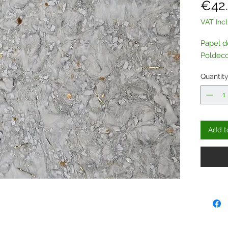
€42
VAT Inc
Papel d
Poldeco
Quantit
Add t