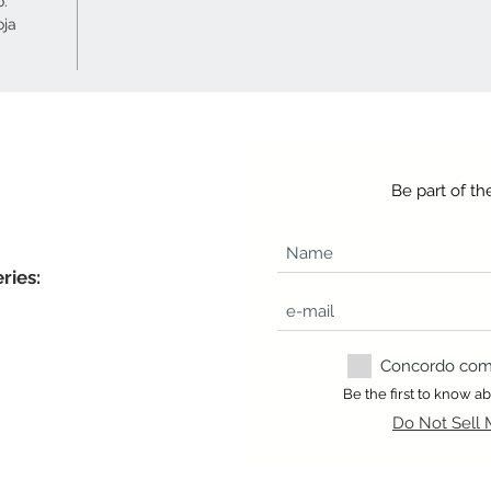
o.
oja
Be part of t
ries:
Concordo com a
Be the first to know 
Do Not Sell 