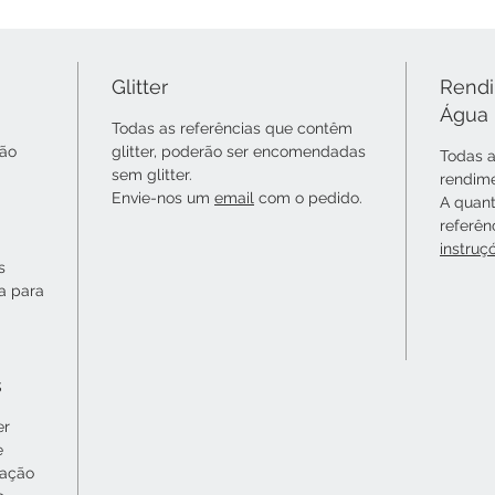
Glitter
Rendi
Água
Todas as referências que contêm
não
glitter, poderão ser encomendadas
Todas a
sem glitter.
rendime
Envie-nos um
email
com o pedido.
A quant
referên
instruç
s
ta para
s
er
e
cação