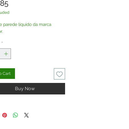
Price
.85
luded
e parede líquido da marca
r.
y
*
o Cart
Buy Now