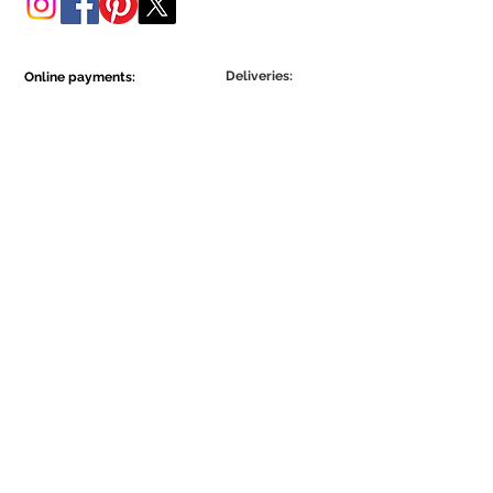
Deliveries:
Online payments:
Show More
Show More
Be part of the Ecowall community.
Assine Já
Concordo com a Política de