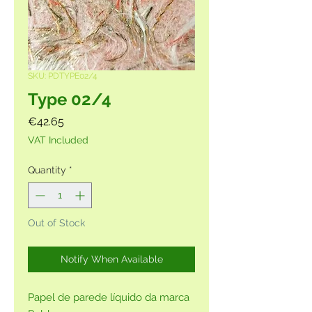
SKU: PDTYPE02/4
Type 02/4
Price
€42.65
VAT Included
Quantity
*
Out of Stock
Notify When Available
Papel de parede líquido da marca