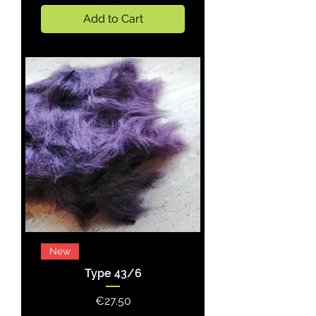
Add to Cart
New
Type 43/6
Price
€27.50