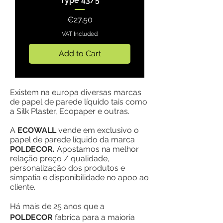
Type 43/5
Price
€27.50
VAT Included
Add to Cart
Existem na europa diversas marcas
de papel de parede líquido tais como
a Silk Plaster, Ecopaper e outras.
A
ECOWALL
vende em exclusivo o
papel de parede líquido da marca
POLDECOR.
Apostamos na melhor
relação preço / qualidade,
personalização dos produtos e
simpatia e disponibilidade no apoo ao
cliente.
Há mais de 25 anos que a
POLDECOR
fabrica para a maioria