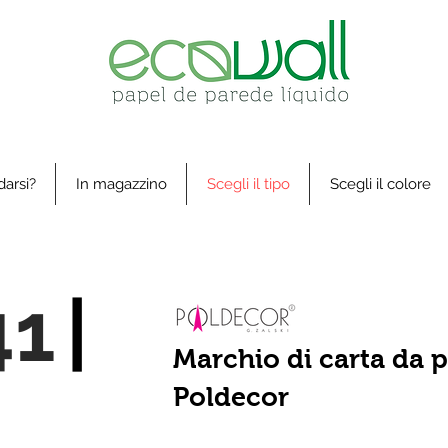
arsi?
In magazzino
Scegli il tipo
Scegli il colore
41
|
Marchio di carta da p
Poldecor