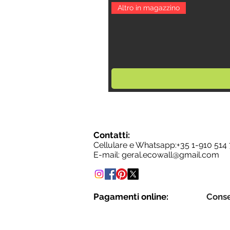
Altro in magazzino
Contatti:
Cellulare e Whatsapp:+35
1-910 514
E-mail:
geral.ecowall@gmail.com
Pagamenti online:
Cons