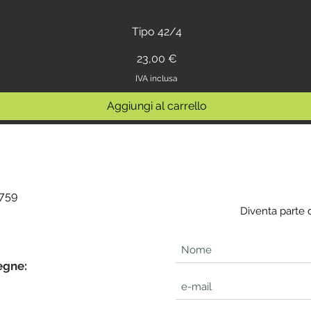
Tipo 42/4
Prezzo
23,00 €
IVA inclusa
Aggiungi al carrello
 759
Diventa parte 
egne: