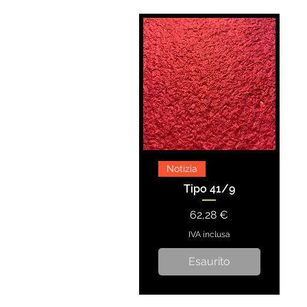
Notizia
Tipo 41/9
Prezzo
62,28 €
IVA inclusa
Esaurito