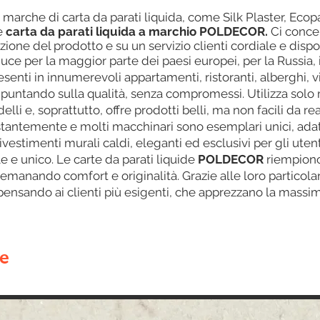
 marche di carta da parati liquida, come Silk Plaster, Ecopa
e
carta da parati liquida a marchio POLDECOR.
Ci concen
zione del prodotto e su un servizio clienti cordiale e dispo
ce per la maggior parte dei paesi europei, per la Russia, i
presenti in innumerevoli appartamenti, ristoranti, alberghi, v
untando sulla qualità, senza compromessi. Utilizza solo ma
i e, soprattutto, offre prodotti belli, ma non facili da rea
ostantemente e molti macchinari sono esemplari unici, adatt
e rivestimenti murali caldi, eleganti ed esclusivi per gli ute
le e unico. Le carte da parati liquide
POLDECOR
riempiono 
 emanando comfort e originalità. Grazie alle loro particolar
 pensando ai clienti più esigenti, che apprezzano la massi
ne