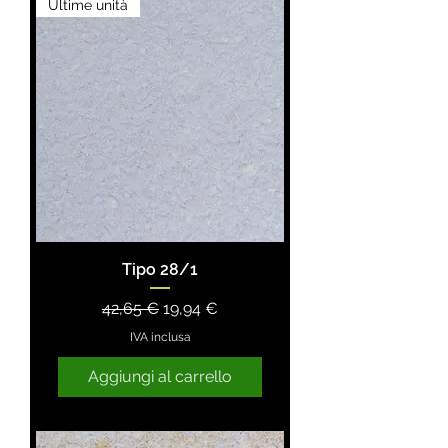
Ultime unità
Tipo 28/1
Prezzo regolare
Prezzo scontato
42,65 €
19,94 €
IVA inclusa
Aggiungi al carrello