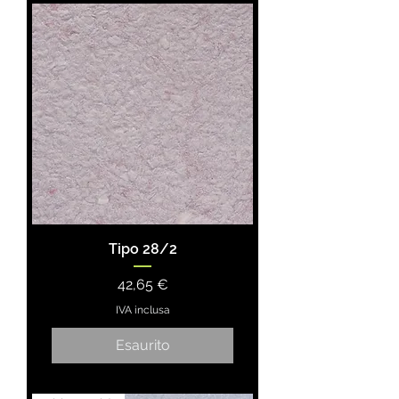
Tipo 28/2
Prezzo
42,65 €
IVA inclusa
Esaurito