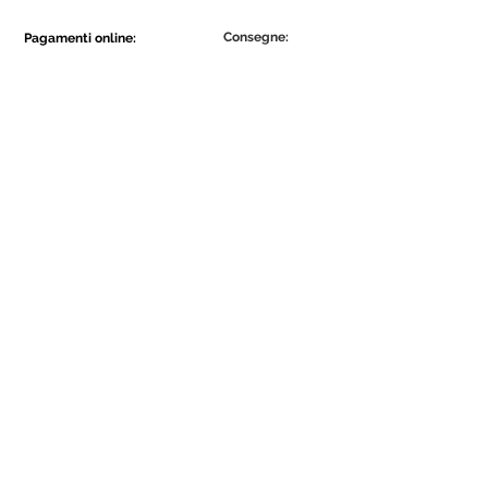
Consegne:
Pagamenti online:
Show More
Show More
Diventa parte della comunità Ecowall.
Iscriviti ora
Concordo com a Política de
Privacidade.