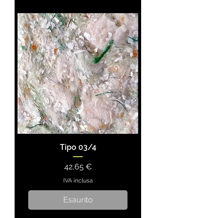
Tipo 03/4
Prezzo
42,65 €
IVA inclusa
Esaurito