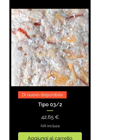
Di nuovo disponibile
Tipo 03/2
Prezzo
42,65 €
IVA inclusa
Aggiungi al carrello