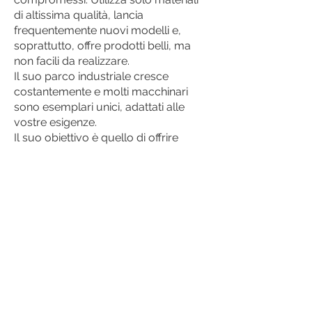
di altissima qualità, lancia
frequentemente nuovi modelli e,
soprattutto, offre prodotti belli, ma
non facili da realizzare.
Il suo parco industriale cresce
costantemente e molti macchinari
sono esemplari unici, adattati alle
vostre esigenze.
Il suo obiettivo è quello di offrire
rivestimenti murali caldi, eleganti ed
esclusivi per gli utenti che desiderano
conferire ai propri interni un carattere
originale e unico. Le carte da parati
liquide
POLDECOR
riempiono gli
interni di un'atmosfera naturale,
accogliente e familiare, emanando
comfort e originalità. Grazie alle loro
particolari proprietà donano
tranquillità e armonia. Creano i loro
prodotti pensando ai clienti più