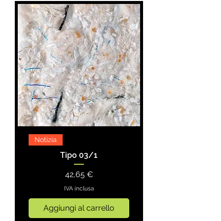
Notizia
Tipo 03/1
Prezzo
42,65 €
IVA inclusa
Aggiungi al carrello