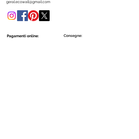
geral.ecowall@gmail.com
Consegne:
Pagamenti online:
Show More
Show More
Diventa parte della comunità Ecowall.
Iscriviti ora