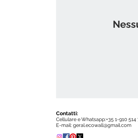
Nessu
Contatti:
Cellulare e Whatsapp:+35
1-910 514
E-mail:
geral.ecowall@gmail.com