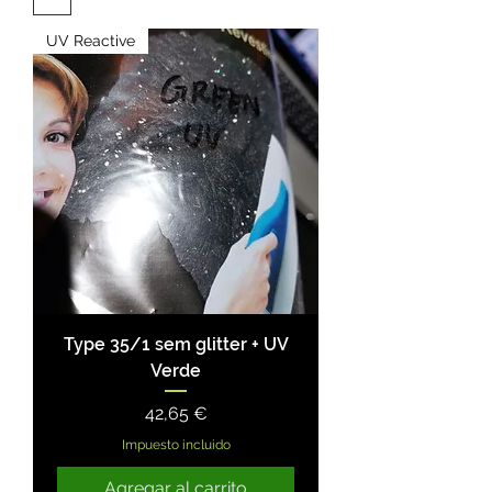
UV Reactive
Type 35/1 sem glitter + UV
Verde
Precio
42,65 €
Impuesto incluido
Agregar al carrito