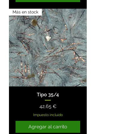
Más en stock
Tipo 35/4
Precio
42,65 €
Impuesto incluido
Agregar al carrito