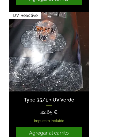
UV Reactive
Type 35/1 + UV Verde
Precio
42,65 €
Impuesto incluido
Agregar al carrito