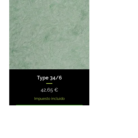
Type 34/6
Precio
42,65 €
Impuesto incluido
Agregar al carrito