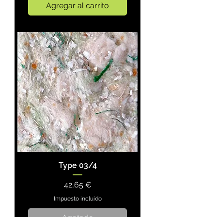
Agregar al carrito
Type 03/4
Precio
42,65 €
Impuesto incluido