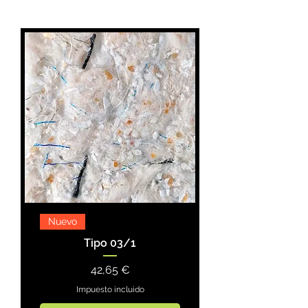
Nuevo
Tipo 03/1
Precio
42,65 €
Impuesto incluido