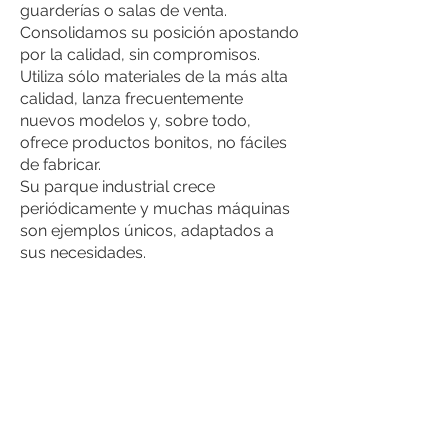
guarderías o salas de venta.
Consolidamos su posición apostando
por la calidad, sin compromisos.
Utiliza sólo materiales de la más alta
calidad, lanza frecuentemente
nuevos modelos y, sobre todo,
ofrece productos bonitos, no fáciles
de fabricar.
Su parque industrial crece
periódicamente y muchas máquinas
son ejemplos únicos, adaptados a
sus necesidades.
Su objetivo es ofrecer revestimientos
de paredes cálidos, elegantes y
exclusivos para los usuarios que
quieran dotar a sus interiores de un
carácter original y único. Los papeles
pintados líquidos
POLDECOR
llenan
los interiores de un ambiente natural,
acogedor y familiar, derrochando