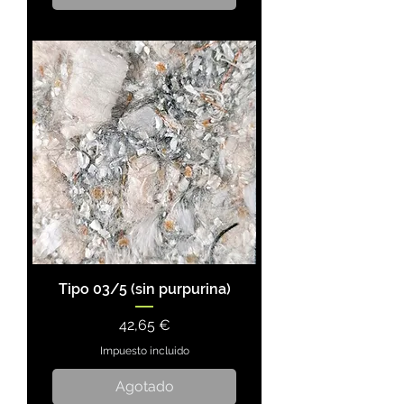
Tipo 03/5 (sin purpurina)
Precio
42,65 €
Impuesto incluido
Agotado