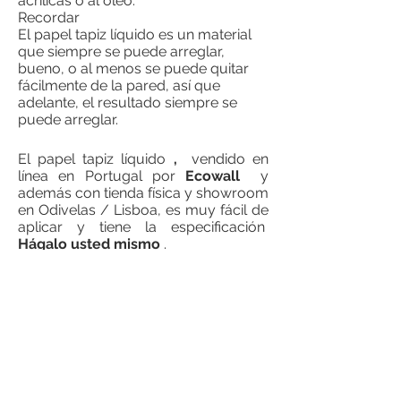
acrílicas o al óleo.
Recordar
El papel tapiz líquido es un material
que siempre se puede arreglar,
bueno, o al menos se puede quitar
fácilmente de la pared, así que
adelante, el resultado siempre se
puede arreglar.
El papel tapiz líquido
,
vendido en
línea en Portugal por
Ecowall
y
además con tienda física y showroom
en Odivelas / Lisboa, es muy fácil de
aplicar y tiene la especificación
Hágalo usted mismo
.
Mire este video ilustrativo y cambie la
decoración de sus paredes usted
mismo.
Es algo que también pueden hacer
en familia. No ensucia, no necesita
proteger los muebles o incluso
aplicar cinta de pintor. ¡Divertirse!
No olvide leer el manual de