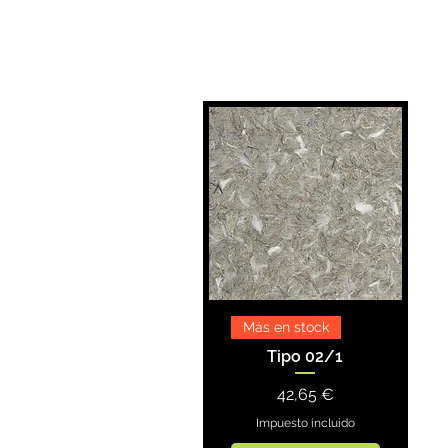
Más en stock
Tipo 02/1
Precio
42,65 €
Impuesto incluido