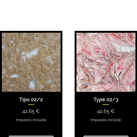
Tipo 02/2
Type 02/3
Precio
Precio
42,65 €
42,65 €
Impuesto incluido
Impuesto incluido