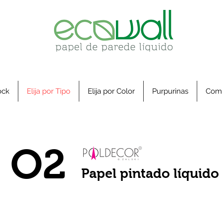
ock
Elija por Tipo
Elija por Color
Purpurinas
Com
O2
Papel pintado líquid
decor