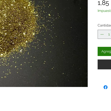
1,85
Impuest
Cantida
Agrega