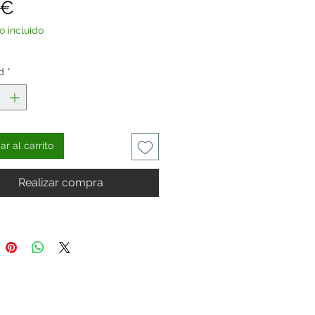
Precio
 €
o incluido
d
*
r al carrito
Realizar compra