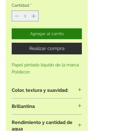
Cantidad
*
Agregar al carrito
Realizar compra
Papel pintado líquido de la marca
Poldecor.
Color, textura y suavidad:
Las imágenes mostradas tienen
Brillantina
fines ilustrativos únicamente y es
posible que no revelen con precisión
Todas las referencias que contienen
el tono de color o la textura del
Rendimiento y cantidad de
purpurina se pueden pedir sin
producto.
agua
purpurina.