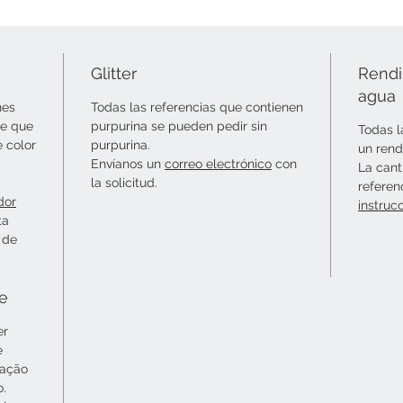
Glitter
Rendi
agua
nes
Todas las referencias que contienen
le que
purpurina se pueden pedir sin
Todas l
e color
purpurina.
un rend
Envíanos un
correo electrónico
con
La cant
la solicitud.
referen
dor
instruc
ta
 de
ie
er
e
cação
o.