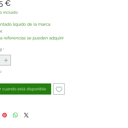
Precio
5 €
o incluido
intado líquido de la marca
r.
as referencias se pueden adquirir
urina, previa petición.
d
*
tenos
.
o
 cuando está disponible