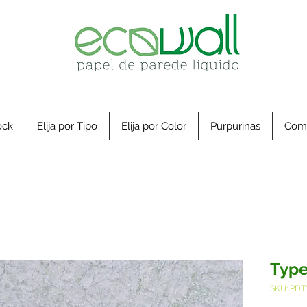
ock
Elija por Tipo
Elija por Color
Purpurinas
Com
Type
SKU: PDT