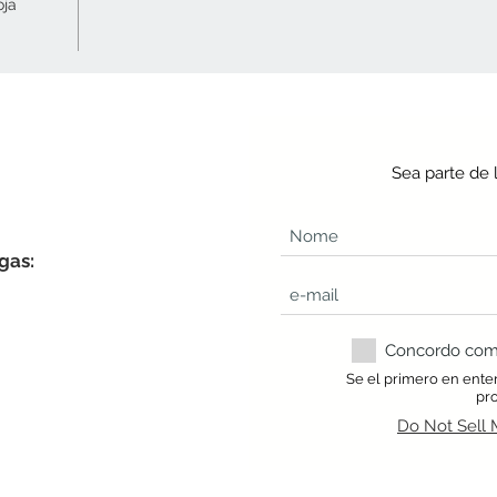
oja
Sea parte de 
gas:
Concordo com a
Se el primero en ente
pr
Do Not Sell 