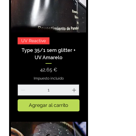
UV Reactive
Type 35/1 sem glitter +
UV Amarelo
Precio
42,65 €
Impuesto incluido
Agregar al carrito