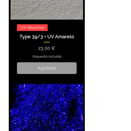
UV Reactive
Type 39/3 + UV Amarelo
Precio
23,00 €
Impuesto incluido
Agotado