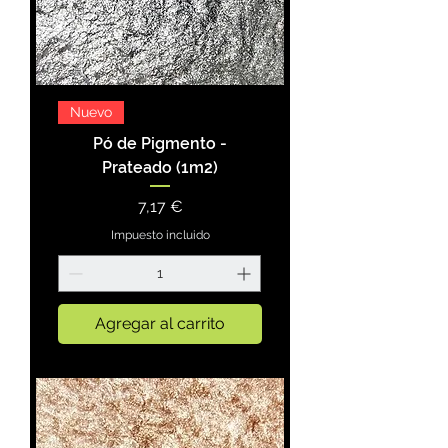
Nuevo
Pó de Pigmento -
Prateado (1m2)
Precio
7,17 €
Impuesto incluido
Agregar al carrito