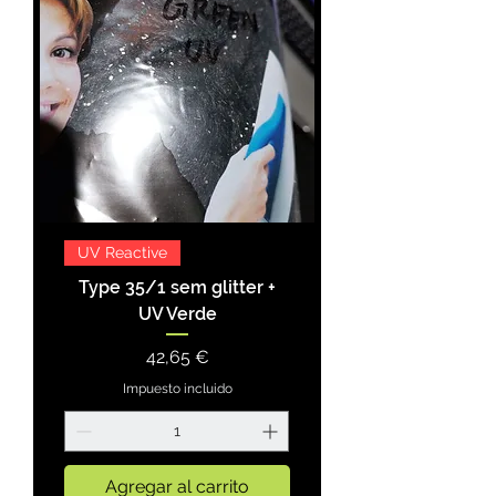
UV Reactive
Type 35/1 sem glitter +
UV Verde
Precio
42,65 €
Impuesto incluido
Agregar al carrito