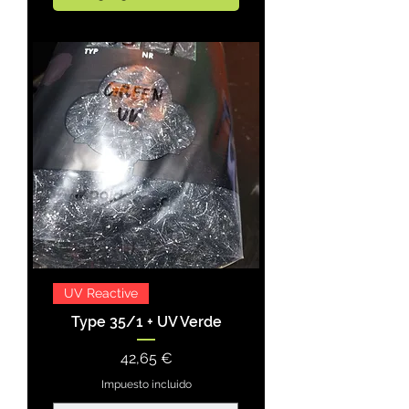
UV Reactive
Type 35/1 + UV Verde
Precio
42,65 €
Impuesto incluido