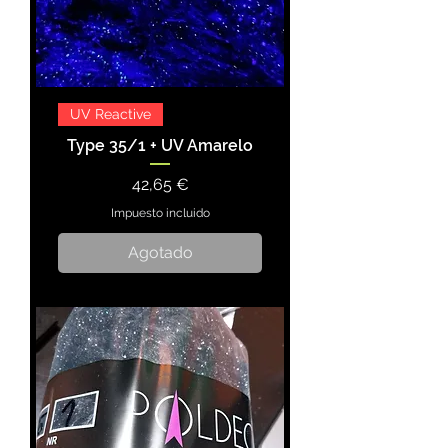
UV Reactive
Type 35/1 + UV Amarelo
Precio
42,65 €
Impuesto incluido
Agotado