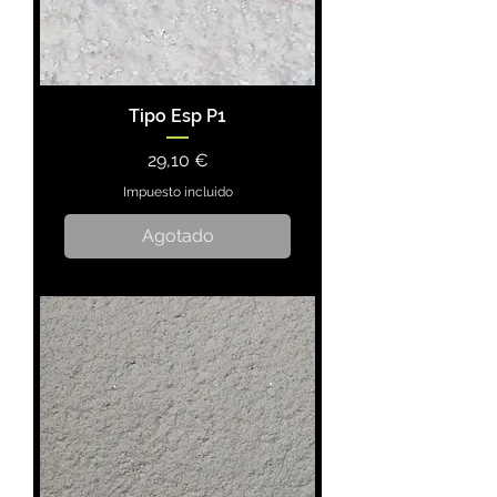
Tipo Esp P1
Precio
29,10 €
Impuesto incluido
Agotado