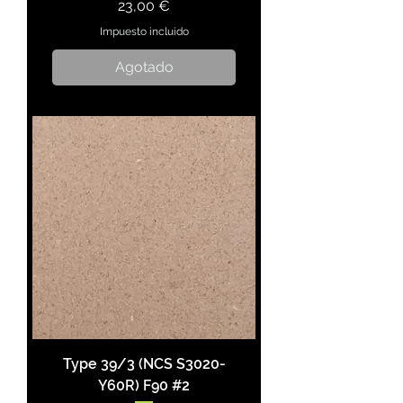
Precio
23,00 €
Impuesto incluido
Agotado
Type 39/3 (NCS S3020-
Y60R) F90 #2