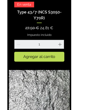
En venta
Type 43/7 (NCS S3050-
Y70R)
Precio
Precio de oferta
27,50 €
24,81 €
Impuesto incluido
Agregar al carrito