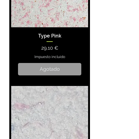
Type Pink
Precio
29,10 €
Impuesto incluido
Agotado