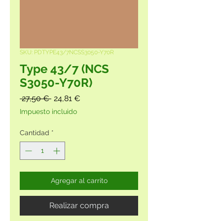
SKU: PDTYPE43/7NCSS3050-Y70R
Type 43/7 (NCS
S3050-Y70R)
Precio
Precio
 27,50 € 
24,81 €
de
Impuesto incluido
oferta
Cantidad
*
Agregar al carrito
Realizar compra