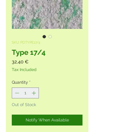
SKU: PDTYPE17/4
Type 17/4
Price
32,40 €
Tax Included
Quantity
*
Out of Stock
Notify When Available