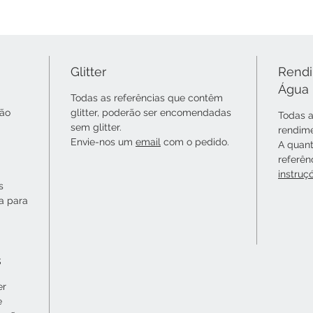
Glitter
Rendi
Água
Todas as referências que contêm
não
glitter, poderão ser encomendadas
Todas a
sem glitter.
rendime
Envie-nos um
email
com o pedido.
A quant
referên
instruç
s
ta para
s
er
e