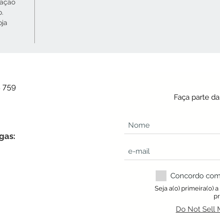
cação
o.
oja
4 759
Faça parte d
gas:
Concordo com a
Seja a(o) primeira(o) 
p
Do Not Sell 