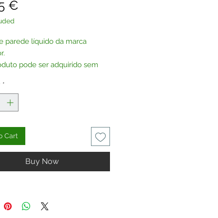
Price
5 €
luded
e parede líquido da marca
r.
oduto pode ser adquirido sem
, por encomenda.
y
*
te-nos
.
o Cart
Buy Now