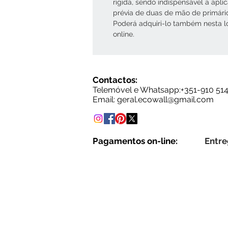
rígida, sendo indispensável a apli
prévia de duas de mão de primári
Poderá adquiri-lo também nesta l
online.
Contactos:
Telemóvel e Whatsapp:+35
1-910 51
Email: g
eral.ecowall@gmail.com
Pagamentos on-line:
Entre