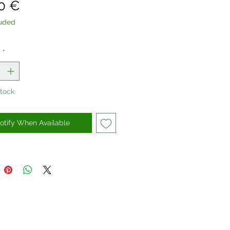
Price
0 €
luded
y
*
Stock
otify When Available