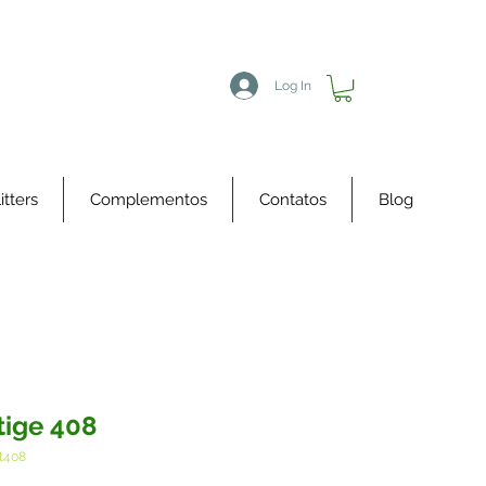
Log In
itters
Complementos
Contatos
Blog
tige 408
t408