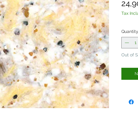
24,9
Tax Inc
Quantit
Out of 
N