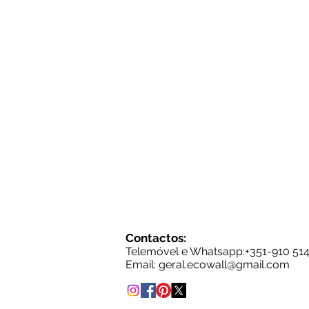
Contactos:
Telemóvel e Whatsapp:+35
1-910 51
Email: g
eral.ecowall@gmail.com