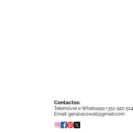
Contactos:
Telemóvel e Whatsapp:+35
1-910 51
Email: g
eral.ecowall@gmail.com