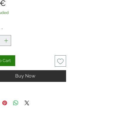
Price
 €
luded
y
*
o Cart
Buy Now