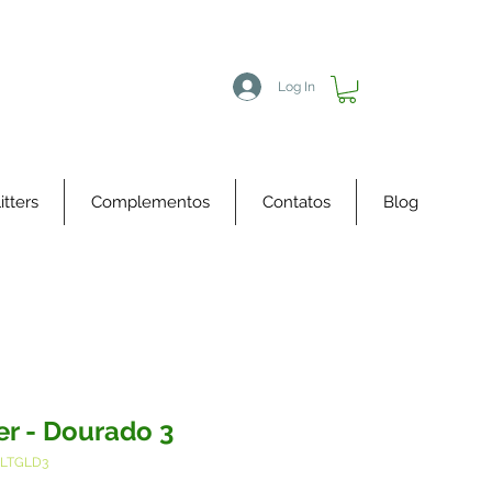
Log In
itters
Complementos
Contatos
Blog
ter - Dourado 3
GLTGLD3