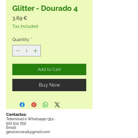
Glitter - Dourado 4
Price
3,69 €
Tax Included
Quantity
*
Add to Cart
Buy Now
Contactos:
Telemóvel e Whatsapp:+35
1-
910 514 759
Email:
g
eral.ecowall@gmail.com