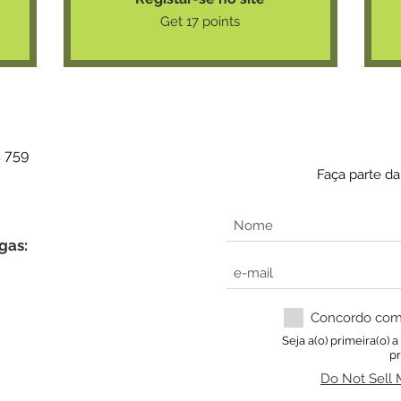
Get 17 points
4 759
Faça parte d
gas:
Concordo com a
Seja a(o) primeira(o) 
p
Do Not Sell 