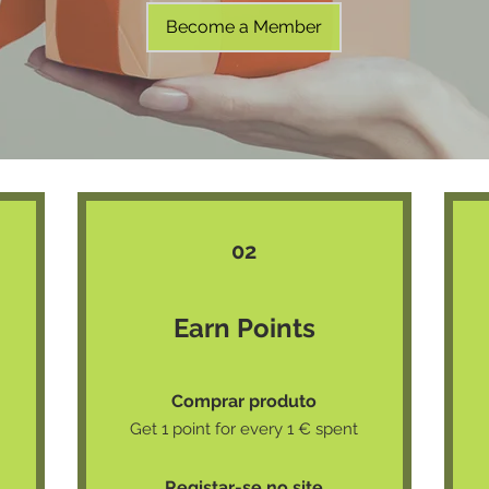
Become a Member
02
Earn Points
Comprar produto
Get 1 point for every 1 € spent
Registar-se no site