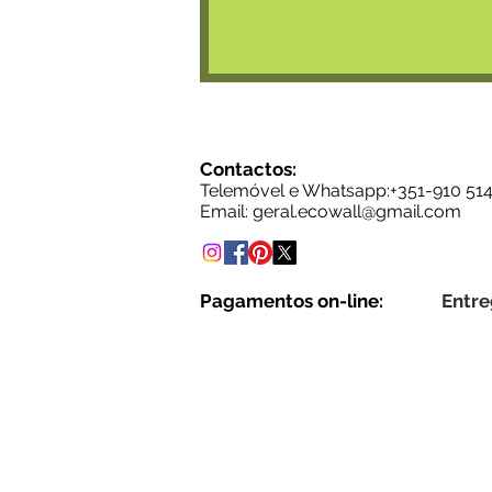
Contactos:
Telemóvel e Whatsapp:+35
1-910 51
Email: g
eral.ecowall@gmail.com
Pagamentos on-line:
Entre