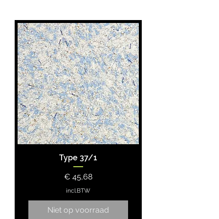
Type 37/1
Prijs
€ 45,68
incl.BTW
Niet op voorraad