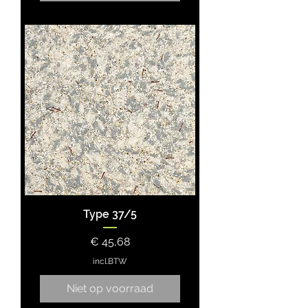
Type 37/5
Prijs
€ 45,68
incl.BTW
Niet op voorraad